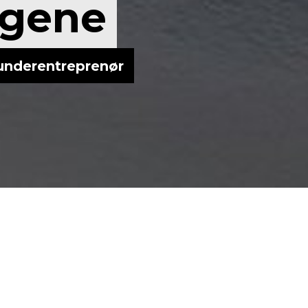
ggene
underentreprenør
kiatribyggene