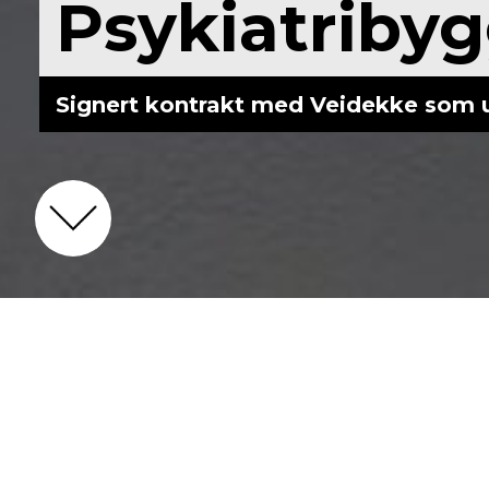
Psykiatriby
Signert kontrakt med Veidekke som 
Hjem
Nyheter
Nye Drammen Sykehus - Psy