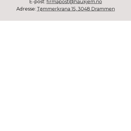
E-post:
firmapost@haukjem.no
Adresse:
Tømmerkrana 15, 3048 Drammen
AVDELING KONGSBERG
Telefon:
32 73 23 75
E-post:
kongsberg@haukjem.no
Adresse:
Ødegaardveien 3, 3610 Kongsberg
Personvern
Webdesign: A-Å