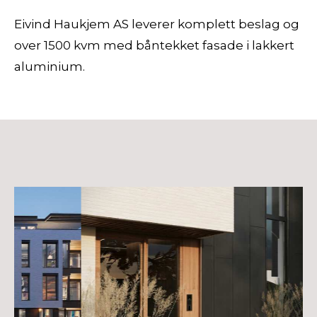
Eivind Haukjem AS leverer komplett beslag og
over 1500 kvm med båntekket fasade i lakkert
aluminium.
Holtveien på Nordstrand
Signert kontrakt med Betonmast som
underentreprenør