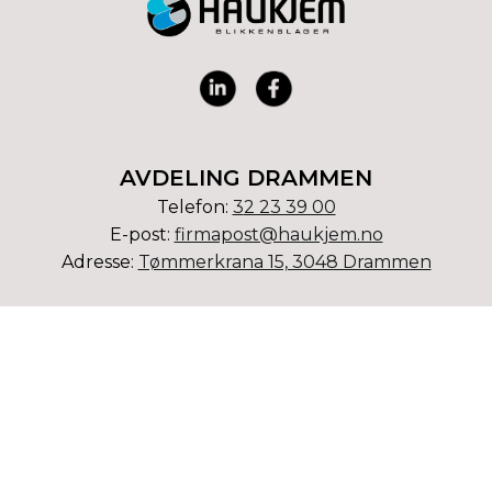
AVDELING DRAMMEN
Telefon:
3
2 23 39 00
E-post:
firmapost@haukjem.no
Adresse:
Tømmerkrana 15, 3048 Drammen
AVDELING KONGSBERG
Telefon:
32 73 23 75
E-post:
kongsberg@haukjem.no
Adresse:
Ødegaardveien 3, 3610 Kongsberg