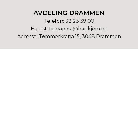
AVDELING DRAMMEN
Telefon:
3
2 23 39 00
E-post:
firmapost@haukjem.no
Adresse:
Tømmerkrana 15, 3048 Drammen
AVDELING KONGSBERG
Telefon:
32 73 23 75
E-post:
kongsberg@haukjem.no
Adresse:
Ødegaardveien 3, 3610 Kongsberg