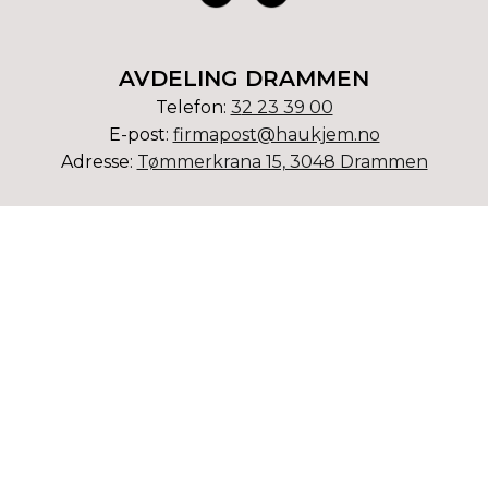
AVDELING DRAMMEN
Telefon:
3
2 23 39 00
E-post:
firmapost@haukjem.no
Adresse:
Tømmerkrana 15, 3048 Drammen
AVDELING KONGSBERG
Telefon:
32 73 23 75
E-post:
kongsberg@haukjem.no
Adresse:
Ødegaardveien 3, 3610 Kongsberg